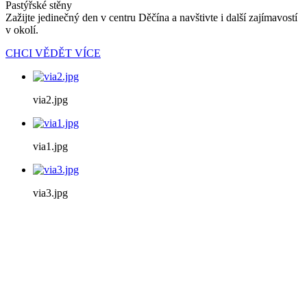
Pastýřské stěny
Zažijte jedinečný den v centru Děčína a navštivte i další zajímavostí
v okolí.
CHCI VĚDĚT VÍCE
via2.jpg
via1.jpg
via3.jpg