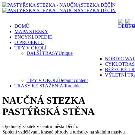
DOMŮ
MAPA STEZKY
ENCYKLOPEDIE
O PROJEKTU
TIPY V OKOLÍ
DALŠÍ TRASY
Unique
NORDIC WA
CYKLOTRAS
BĚŽECKÉ T
VÝLETNÍ TR
TIPY V OKOLÍ
Default content
TRASY KE STAŽENÍ
Affordable...
NAUČNÁ STEZKA
PASTÝŘSKÁ STĚNA
Ojedinělý zážitek v centru města Děčín.
Spojení vzdělávání, krásné přírody a turistiky na skalním masivu